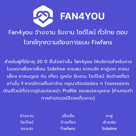
Fan4you จ้างงาน รับงาน ไซด์ไลน์ ทั่วไทย ตอบ
โจทย์ทุกความต้องการแบบ Fiwfans
สำหรับผู้ที่มีอายุ 20 ปี ขึ้นไปเท่านั้น fan4you ให้บริการสำหรับการ
โฆษณาเพื่อหาเพื่อน Sideline หาแฟน หาคนรัก หาคู่เดท หาคน
เลี้ยง หาคนดูแล กิน เที่ยว ดูหนัง รับงาน ไซด์ไลน์ รับจ้างเที่ยว
เท่านั้น !! หากมีการเก็บค่าจ้าง กรุณาติดต่อน้อง ๆ โดยตรงจาก
บัญชีไลน์ที่ปรากฎในแต่ละหน้า Profile ของแต่ละบุคคล (ห้ามกระทำ
การค้าประเวณีโดยเด็ดขาด)
จ้างงาน
เด็กเอ็น
หาคู่
ไซด์ไลน์
จ้างเที่ยว
ฟิวแฟน
ตรงปก
Fiwfans
Sideline