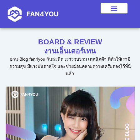
Skip
to
content
BOARD & REVIEW
งานเอ็นเตอร์เทน
อ่าน Blog fan4you วันละนิด เรารวบรวม เทคนิคดีๆ ที่ทำให้เรามี
ความสุข มีแรงบันดาลใจ และช่วยผ่อนคลายความเครียดลงไว้ที่นี่
แล้ว