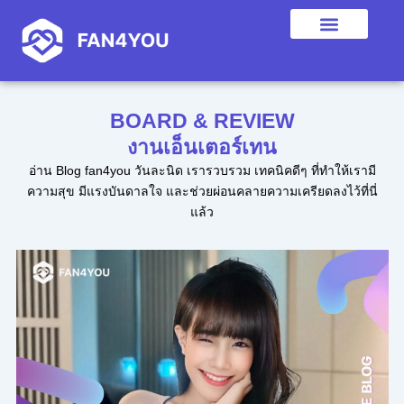
Skip
to
content
BOARD & REVIEW
งานเอ็นเตอร์เทน
อ่าน Blog fan4you วันละนิด เรารวบรวม เทคนิคดีๆ ที่ทำให้เรามี
ความสุข มีแรงบันดาลใจ และช่วยผ่อนคลายความเครียดลงไว้ที่นี่
แล้ว