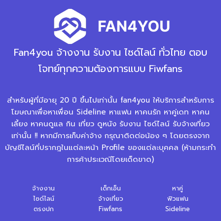
Fan4you จ้างงาน รับงาน ไซด์ไลน์ ทั่วไทย ตอบ
โจทย์ทุกความต้องการแบบ Fiwfans
สำหรับผู้ที่มีอายุ 20 ปี ขึ้นไปเท่านั้น fan4you ให้บริการสำหรับการ
โฆษณาเพื่อหาเพื่อน Sideline หาแฟน หาคนรัก หาคู่เดท หาคน
เลี้ยง หาคนดูแล กิน เที่ยว ดูหนัง รับงาน ไซด์ไลน์ รับจ้างเที่ยว
เท่านั้น !! หากมีการเก็บค่าจ้าง กรุณาติดต่อน้อง ๆ โดยตรงจาก
บัญชีไลน์ที่ปรากฎในแต่ละหน้า Profile ของแต่ละบุคคล (ห้ามกระทำ
การค้าประเวณีโดยเด็ดขาด)
จ้างงาน
เด็กเอ็น
หาคู่
ไซด์ไลน์
จ้างเที่ยว
ฟิวแฟน
ตรงปก
Fiwfans
Sideline