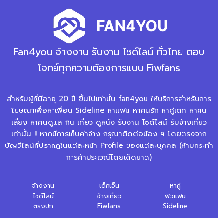
Fan4you จ้างงาน รับงาน ไซด์ไลน์ ทั่วไทย ตอบ
โจทย์ทุกความต้องการแบบ Fiwfans
สำหรับผู้ที่มีอายุ 20 ปี ขึ้นไปเท่านั้น fan4you ให้บริการสำหรับการ
โฆษณาเพื่อหาเพื่อน Sideline หาแฟน หาคนรัก หาคู่เดท หาคน
เลี้ยง หาคนดูแล กิน เที่ยว ดูหนัง รับงาน ไซด์ไลน์ รับจ้างเที่ยว
เท่านั้น !! หากมีการเก็บค่าจ้าง กรุณาติดต่อน้อง ๆ โดยตรงจาก
บัญชีไลน์ที่ปรากฎในแต่ละหน้า Profile ของแต่ละบุคคล (ห้ามกระทำ
การค้าประเวณีโดยเด็ดขาด)
จ้างงาน
เด็กเอ็น
หาคู่
ไซด์ไลน์
จ้างเที่ยว
ฟิวแฟน
ตรงปก
Fiwfans
Sideline