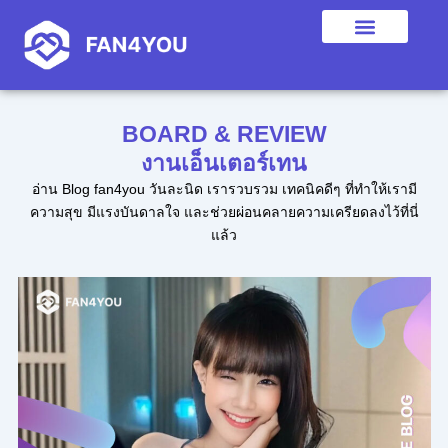
Skip
to
content
BOARD & REVIEW
งานเอ็นเตอร์เทน
อ่าน Blog fan4you วันละนิด เรารวบรวม เทคนิคดีๆ ที่ทำให้เรามี
ความสุข มีแรงบันดาลใจ และช่วยผ่อนคลายความเครียดลงไว้ที่นี่
แล้ว